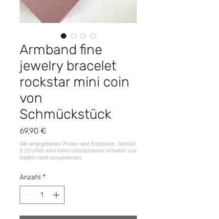
Armband fine
jewelry bracelet
rockstar mini coin
von
Schmückstück
Preis
69,90 €
Anzahl
*