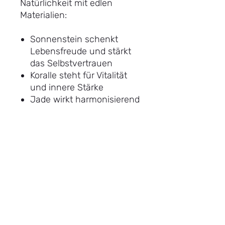
Natürlichkeit mit edlen
Materialien:
Sonnenstein schenkt
Lebensfreude und stärkt
das Selbstvertrauen
Koralle steht für Vitalität
und innere Stärke
Jade wirkt harmonisierend
und schützend
Ein zarter,
vergoldeter Sterlingsilber-
Anhänger mit echtem
Mondstein rundet das
Armband ab und verleiht ihm
eine feminine, mystische
Note. Der Mondstein gilt als
Stein der Intuition und