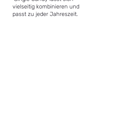
vielseitig kombinieren und
passt zu jeder Jahreszeit.
Die hochwertige
Verarbeitung sorgt für
angenehmen Tragekomfort,
während das minimalistische
Design einen Hauch
Unbeschwertheit ans
Handgelenk bringt. Ein
perfektes Geschenk für
Freund:innen, Schwestern
oder dich selbst – denn ein
bisschen „Candy“ geht
immer.
Material: Hochwertige
Glasperlen, elastisches Band