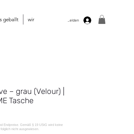
es geballt
wir
Anmelden
ve – grau (Velour) |
E Tasche