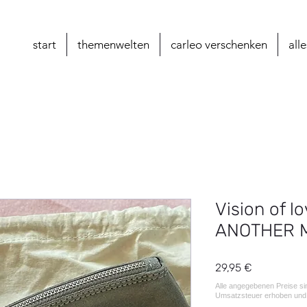
start
themenwelten
carleo verschenken
all
Vision of lo
ANOTHER M
Preis
29,95 €