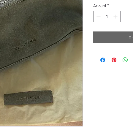
Anzahl
*
In